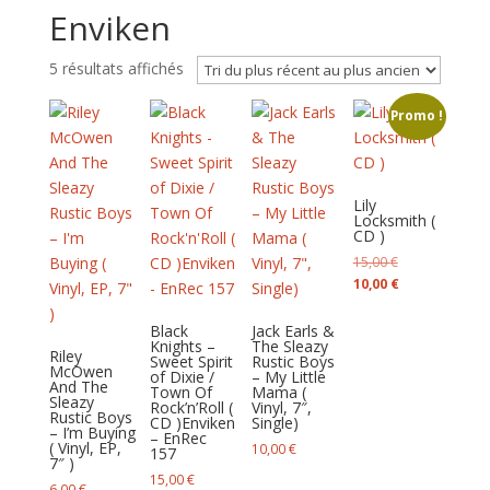
Enviken
Trié
5 résultats affichés
du
Promo !
plus
récent
au
plus
Lily
ancien
Locksmith (
CD )
Le
15,00
€
prix
Le
10,00
€
initial
prix
était :
actuel
Black
Jack Earls &
Knights –
The Sleazy
15,00 €.
est :
Riley
Sweet Spirit
Rustic Boys
McOwen
10,00 €.
of Dixie /
– My Little
And The
Town Of
Mama (
Sleazy
Rock’n’Roll (
Vinyl, 7″,
Rustic Boys
CD ) Enviken
Single)
– I’m Buying
– EnRec
( Vinyl, EP,
10,00
€
157
7″ )
15,00
€
6,00
€