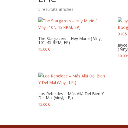
Trié
5 résultats affichés
du
plus
récent
au
The Stargazers – Hey Marie ( Vinyl,
plus
10″, 45 RPM, EP)
Jayce
ancien
( Vin
15,00
€
10,00
Los Rebeldes – Más Allá Del Bien Y
Del Mal (Vinyl, LP,)
15,00
€