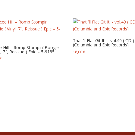
That ‘ll Flat Git It! – vol.49 ( CD )
(Columbia and Epic Records)
e Hill – Romp Stompin’ Boogie
yl, 7″, Reissue ) Epic – 5-9185
18,00
€
€