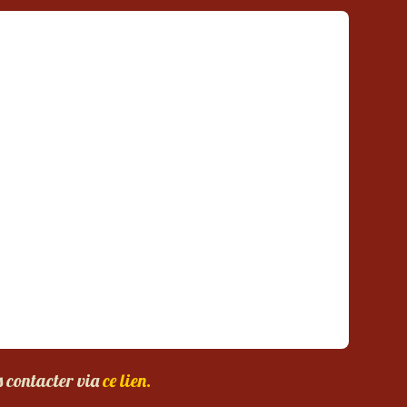
s contacter via
ce lien.