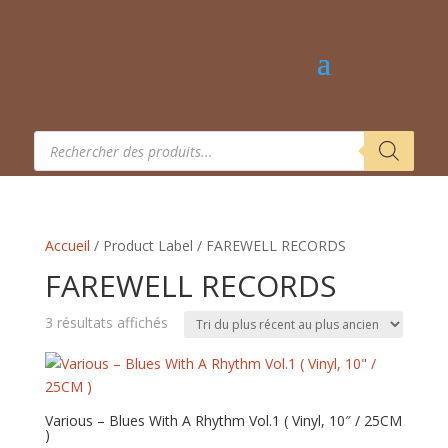
Recherche
de
produits
Accueil
/ Product Label / FAREWELL RECORDS
FAREWELL RECORDS
Trié
3 résultats affichés
du
plus
récent
au
Various – Blues With A Rhythm Vol.1 ( Vinyl, 10″ / 25CM
)
plus