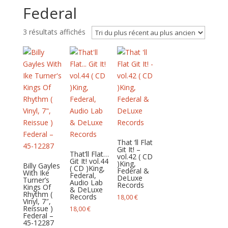
Federal
Trié
3 résultats affichés
du
plus
récent
au
plus
ancien
That ‘ll Flat
Git It! –
That’ll Flat…
vol.42 ( CD
Git It! vol.44
) King,
Billy Gayles
( CD ) King,
Federal &
With Ike
Federal,
DeLuxe
Turner’s
Audio Lab
Records
Kings Of
& DeLuxe
Rhythm (
Records
18,00
€
Vinyl, 7″,
Reissue )
18,00
€
Federal –
45-12287