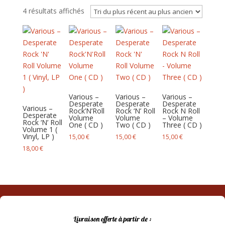
Trié
4 résultats affichés
du
plus
récent
au
plus
ancien
Various –
Various –
Various –
Desperate
Desperate
Desperate
Various –
Rock’N’Roll
Rock ‘N’ Roll
Rock N Roll
Desperate
Volume
Volume
– Volume
Rock ‘N’ Roll
One ( CD )
Two ( CD )
Three ( CD )
Volume 1 (
Vinyl, LP )
15,00
€
15,00
€
15,00
€
18,00
€
Livraison offerte à partir de :