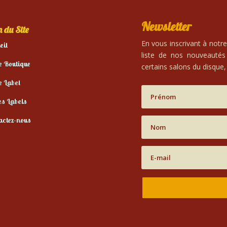
Newsletter
 du Site
En vous inscrivant à notr
eil
liste de nos nouveautés
e Boutique
certains salons du disque, 
e Label
es Labels
actez-nous