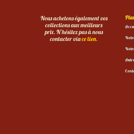
Plan
Nous achetons également vos
collections aux meilleurs
Accu
prix. N’hésitez pas à nous
Notr
contacter via
ce lien.
Notr
Autr
Cont