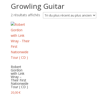
Growling Guitar
Trié
2 résultats affichés
du
plus
récent
au
plus
ancien
Robert
Gordon
with Link
Wray –
Their First
Nationwide
Tour ( CD )
20,00
€