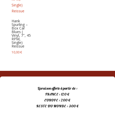
Hank
Spurling –
Box Car
Blues (
Vinyl, 7″, 45
RPM,
Single)
Reissue
10,00
€
Livraison offerte à partir de :
FRANCE : 120 €
EUROPE : 200 €
RESTE DU MONDE : 300 €