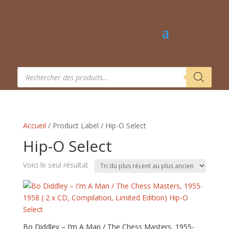
Recherche
de
produits
Accueil
/ Product Label / Hip-O Select
Hip-O Select
Voici le seul résultat
Bo Diddley – I’m A Man / The Chess Masters, 1955-