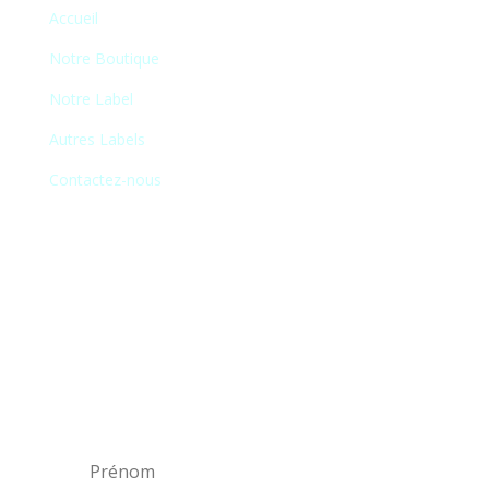
Accueil
Notre Boutique
Notre Label
Autres Labels
Contactez-nous
Newsletter
En vous inscrivant à notre newsletter, vous
recevrez chaque mois une liste de nos
nouveautés et serez informé de nos
participations à certains salons du disque,
festivals et concerts.