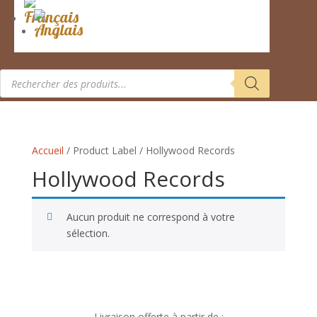
Recherche
de
produits
Accueil
/ Product Label / Hollywood Records
Hollywood Records
Aucun produit ne correspond à votre
sélection.
Livraison offerte à partir de :