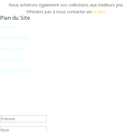
Nous achetons également vos collections aux meilleurs prix.
N’hésitez pas à nous contacter via
ce lien.
Plan du Site
Accueil
Notre Boutique
Notre Label
Autres Labels
Contactez-nous
Newsletter
En vous inscrivant à notre newsletter, vous recevrez chaque mois
une liste de nos nouveautés et serez informé de nos participations à
certains salons du disque, festivals et concerts.
Message de succès