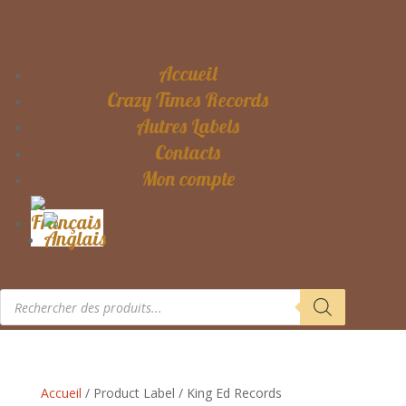
Accueil
Crazy Times Records
Autres Labels
Contacts
Mon compte
Recherche
de
produits
Accueil
/ Product Label / King Ed Records