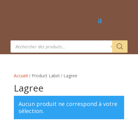
Recherche
de
produits
Accueil
/ Product Label / Lagree
Lagree
Aucun produit ne correspond à votre
sélection.