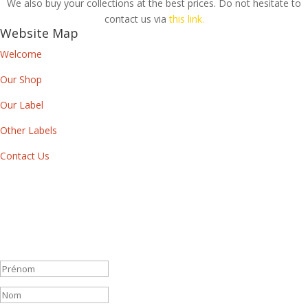
We also buy your collections at the best prices. Do not hesitate to
contact us via
this link.
Website Map
Welcome
Our Shop
Our Label
Other Labels
Contact Us
Newsletter
By subscribing to our newsletter, you will receive each month a list
of our new releases and will be informed of our participation in
certain record fairs, festivals and concerts.
Message de succès