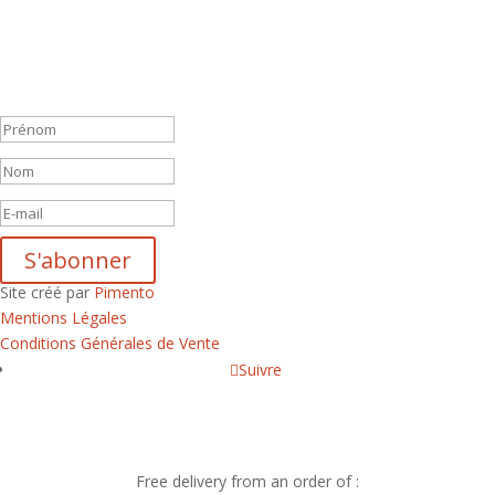
En vous inscrivant à notre newsletter, vous recevrez chaque mois
une liste de nos nouveautés et serez informé de nos participations à
certains salons du disque, festivals et concerts.
Message de succès
S'abonner
Site créé par
Pimento
Mentions Légales
Conditions Générales de Vente
Suivre
Free delivery from an order of :