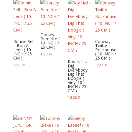
Dorsey
Burnette (
Ronnie Self
Conway
10 INCH /
– Bop A
Twitty –
25 CM )
Lena ( 10
Rockhouse
INCH / 25
( 10 INCH /
16,00
€
CM )
25 CM )
Roy Hall –
16,00
€
16,00
€
Dig
Everybody
Dig That
Boogie (
Vinyl 10
INCH / 25
CM )
16,00
€