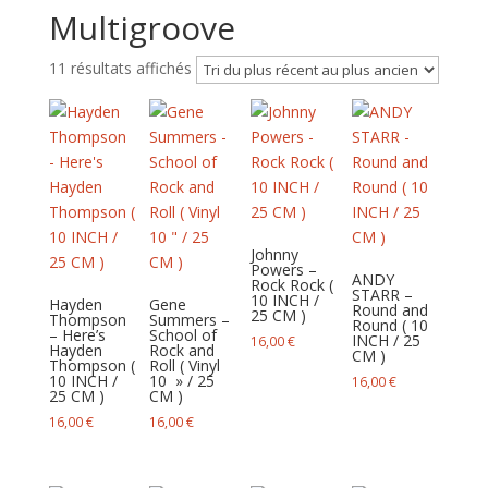
Multigroove
Trié
11 résultats affichés
du
plus
récent
au
plus
ancien
Johnny
Powers –
ANDY
Rock Rock (
STARR –
10 INCH /
Hayden
Gene
Round and
25 CM )
Thompson
Summers –
Round ( 10
– Here’s
School of
INCH / 25
16,00
€
Hayden
Rock and
CM )
Thompson (
Roll ( Vinyl
10 INCH /
10 » / 25
16,00
€
25 CM )
CM )
16,00
€
16,00
€