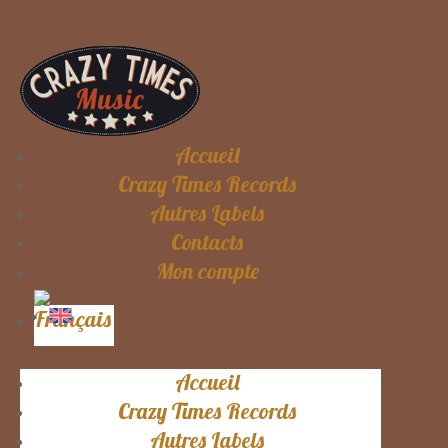
Accueil
Crazy Times Records
Autres Labels
Contacts
Mon compte
Accueil
Crazy Times Records
Autres Labels