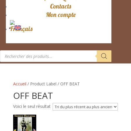
Contacts
Mon compte
Recherche
de
produits
Accueil
/ Product Label / OFF BEAT
OFF BEAT
Voici le seul résultat