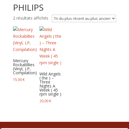
PHILIPS
Trié
2 résultats affichés
du
plus
récent
au
plus
ancien
Mercury
Rockabillies
(Vinyl, LP,
Compilation)
Wild Angels
( the ) –
15,00
€
Three
Nights A
Week ( 45
rpm single )
20,00
€