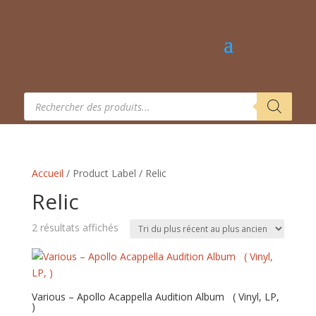
Recherche
de
produits
Accueil
/ Product Label / Relic
Relic
Trié
2 résultats affichés
du
plus
récent
au
Various – Apollo Acappella Audition Album ‎ ‎ ( Vinyl, LP,
)
plus