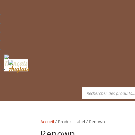
Recherche
de
produits
Accueil
/ Product Label / Renown
Renown