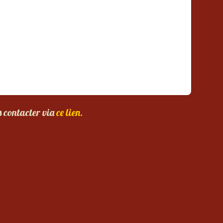
s contacter via
ce lien.