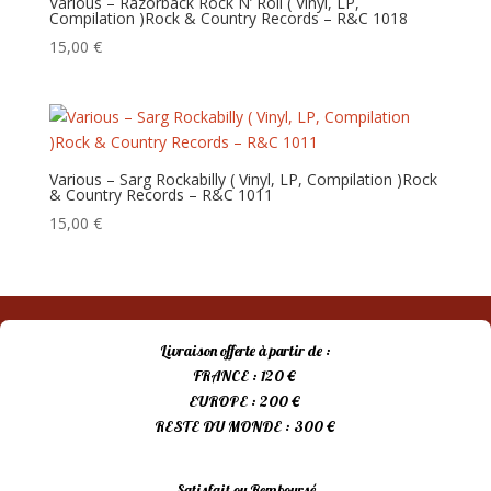
Various – Razorback Rock N’ Roll ( Vinyl, LP,
Compilation )Rock & Country Records – R&C 1018
plus
ancien
15,00
€
Various – Sarg Rockabilly ( Vinyl, LP, Compilation )Rock
& Country Records – R&C 1011
15,00
€
Livraison offerte à partir de :
FRANCE : 120 €
EUROPE : 200 €
RESTE DU MONDE : 300 €
Satisfait ou Remboursé