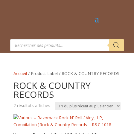
Recherche
de
produits
Accueil
/ Product Label / ROCK & COUNTRY RECORDS
ROCK & COUNTRY
RECORDS
Trié
2 résultats affichés
du
plus
récent
au