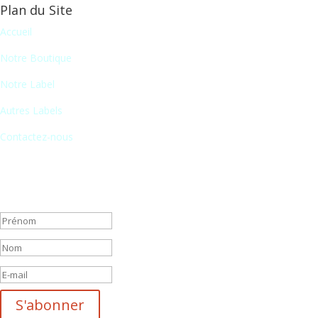
Plan du Site
Accueil
Notre Boutique
Notre Label
Autres Labels
Contactez-nous
Newsletter
En vous inscrivant à notre newsletter, vous recevrez chaque mois une 
Message de succès
S'abonner