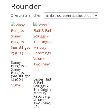
Rounder
Trié
2 résultats affichés
du
plus
récent
au
plus
ancien
Sonny
Burgess –
Sonny
Burgess
(has still got
Lester Flatt
it) (CD )
& Earl
10,00
€
Scruggs –
The Original
Mercury
Recordings
Volume
Two ( Vinyl,
LP)