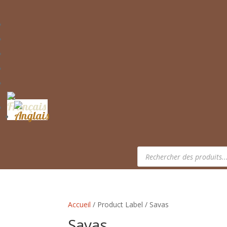
Recherche
de
produits
Accueil
/ Product Label / Savas
Savas