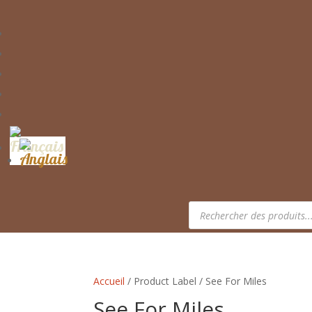
Recherche
de
produits
Accueil
/ Product Label / See For Miles
See For Miles