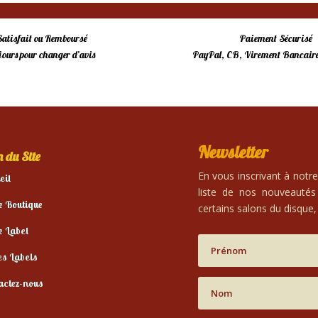
Satisfait ou Remboursé
Paiement Sécurisé
 jours pour changer d’avis
PayPal, CB, Virement Bancaire
Newsletter
 du Site
En vous inscrivant à notr
eil
liste de nos nouveautés
e Boutique
certains salons du disque, 
e Label
es Labels
actez-nous