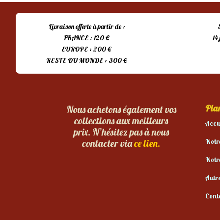
Livraison offerte à partir de :
FRANCE : 120 €
14
EUROPE : 200 €
RESTE DU MONDE : 300 €
Plan
Nous achetons également vos
collections aux meilleurs
Accu
prix. N’hésitez pas à nous
Notr
contacter via
ce lien.
Notr
Autr
Cont