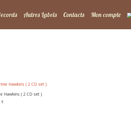
Records
Autres Labels
Contacts
Mon compte
e Hawkins ( 2 CD set )
0
€