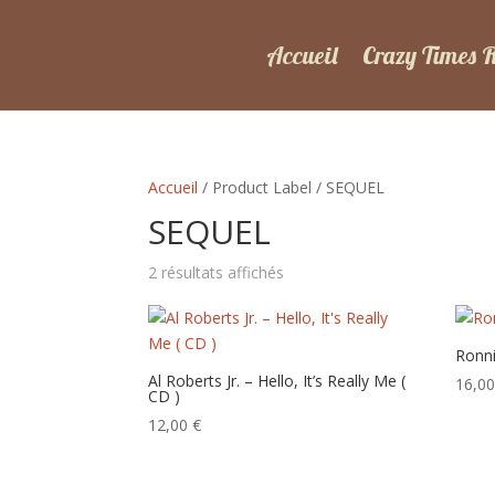
Accueil
Crazy Times 
Accueil
/ Product Label / SEQUEL
SEQUEL
Trié
2 résultats affichés
du
plus
récent
Ronni
au
Al Roberts Jr. – Hello, It’s Really Me (
16,0
CD )
plus
ancien
12,00
€