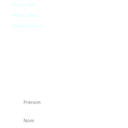
Notre Label
Autres Labels
Contactez-nous
Newsletter
En vous inscrivant à notre newsletter, vous
recevrez chaque mois une liste de nos
nouveautés et serez informé de nos
participations à certains salons du disque,
festivals et concerts.