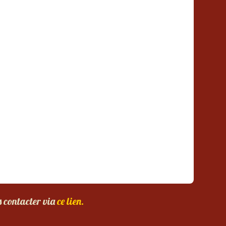
s contacter via
ce lien.