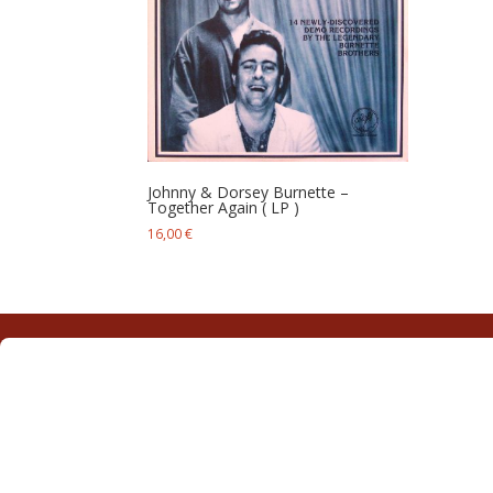
Johnny & Dorsey Burnette –
Together Again ‎( LP )
16,00
€