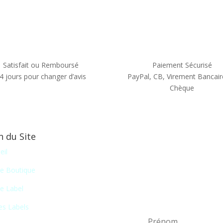
Satisfait ou Remboursé
Paiement Sécurisé
4 jours pour changer d’avis
PayPal, CB, Virement Bancair
Chèque
n du Site
Newsletter
eil
En vous inscrivant à notr
e Boutique
liste de nos nouveautés
e Label
certains salons du disque, 
es Labels