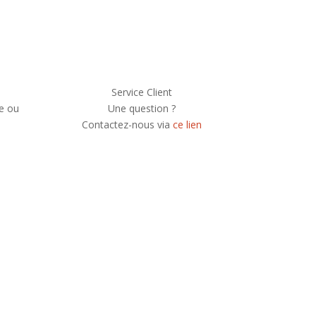
Service Client
e ou
Une question ?
Contactez-nous via
ce lien
e newsletter, vous recevrez chaque mois une
 et serez informé de nos participations à
festivals et concerts.