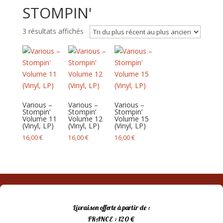
STOMPIN'
Trié
3 résultats affichés
du
plus
récent
au
plus
ancien
Various –
Various –
Various –
Stompin’
Stompin’
Stompin’
Volume 11
Volume 12
Volume 15
(Vinyl, LP)
(Vinyl, LP)
(Vinyl, LP)
16,00
€
16,00
€
16,00
€
Livraison offerte à partir de :
FRANCE : 120 €