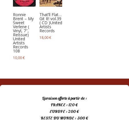
au
plus
Ronnie
That’ll Flat…
ancien
Brent – My
Git It! vol.39
Sweet
( CD ) United
Verlene (
Artists
Vinyl, 7″,
Records
Reissue)
18,00
€
United
Artists
Records
108
10,00
€
Livraison offerte à partir de :
FRANCE : 120 €
EUROPE : 200 €
RESTE DU MONDE : 300 €