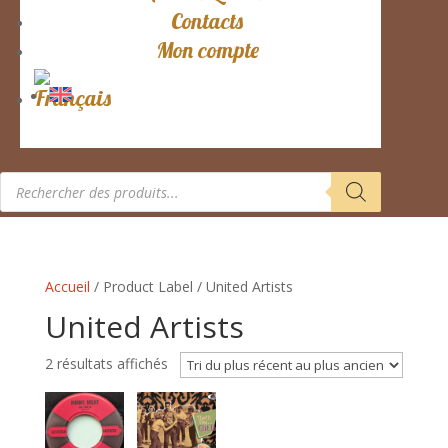
Contacts
Mon compte
Recherche
de
produits
Accueil
/ Product Label / United Artists
United Artists
Trié
2 résultats affichés
du
plus
récent