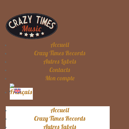
Accueil
Crazy Times Records
Autres Labels
Contacts
Mon compte
Accueil
Crazy Times Records
Autres Labels