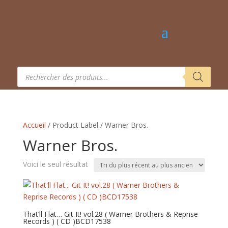
Recherche
de
produits
Accueil
/ Product Label / Warner Bros.
Warner Bros.
Voici le seul résultat
That’ll Flat… Git It! vol.28 ( Warner Brothers & Reprise
Records ) ( CD ) BCD17538