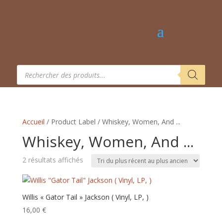
Recherche
de
produits
Accueil
/ Product Label / Whiskey, Women, And ...
Whiskey, Women, And ...
Trié
2 résultats affichés
du
plus
récent
Willis « Gator Tail » Jackson‎ ( Vinyl, LP, )
au
16,00
€
plus