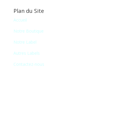
Plan du Site
Accueil
Notre Boutique
Notre Label
Autres Labels
Contactez-nous
Newsletter
En vous inscrivant à notre newsletter, vous
recevrez chaque mois une liste de nos
nouveautés et serez informé de nos
participations à certains salons du disque,
festivals et concerts.