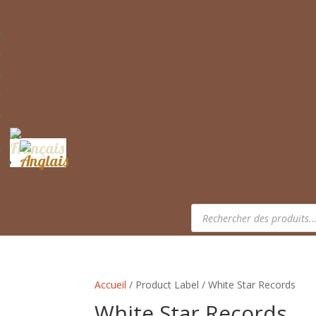
Recherche
de
produits
Accueil
/ Product Label / White Star Records
White Star Records