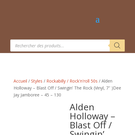
Recherche
de
produits
Accueil
/
Styles
/
Rockabilly / Rock'n'roll 50s
/ Alden
Holloway – Blast Off / Swingin’ The Rock (Vinyl, 7″ )Dee
Jay Jamboree – 45 – 130
Alden
Holloway –
Blast Off /
Swingin’