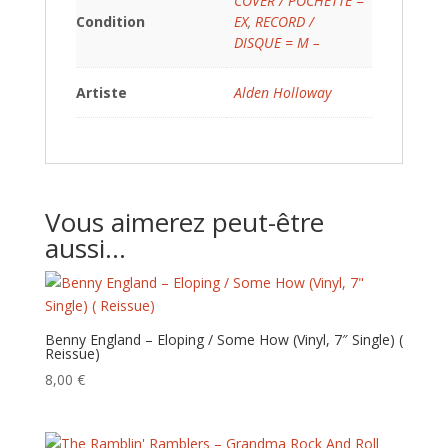
COVER / POCHETTE =
Condition
EX
,
RECORD /
DISQUE = M –
Artiste
Alden Holloway
Vous aimerez peut-être
aussi…
Benny England – Eloping / Some How (Vinyl, 7″ Single) (
Reissue)
8,00
€