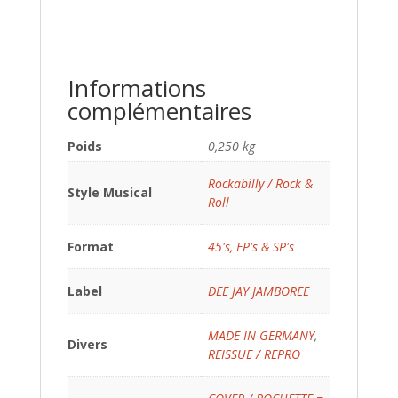
Informations
complémentaires
Poids
0,250 kg
Rockabilly / Rock &
Style Musical
Roll
Format
45's, EP's & SP's
Label
DEE JAY JAMBOREE
MADE IN GERMANY
,
Divers
REISSUE / REPRO