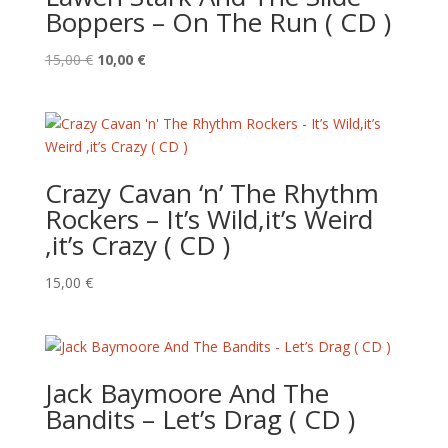
Boppers – On The Run ( CD )
Le
Le
15,00
€
10,00
€
prix
prix
initial
actuel
était :
est :
15,00 €.
10,00 €.
Crazy Cavan ‘n’ The Rhythm
Rockers – It’s Wild,it’s Weird
,it’s Crazy ( CD )
15,00
€
Jack Baymoore And The
Bandits – Let’s Drag ( CD )