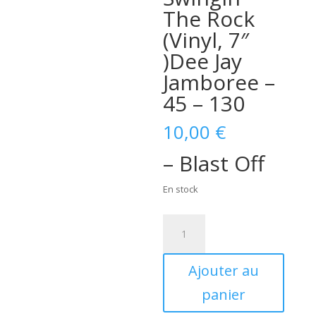
The Rock
(Vinyl, 7″
)Dee Jay
Jamboree –
45 – 130
10,00
€
– Blast Off
En stock
quantité
de
Alden
Ajouter au
Holloway
–
panier
Blast