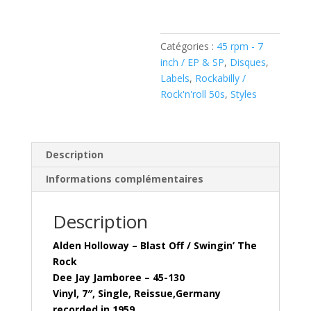
Off
/
Swingin'
Catégories :
45 rpm - 7
The
inch / EP & SP
,
Disques
,
Rock
Labels
,
Rockabilly /
(Vinyl,
Rock'n'roll 50s
,
Styles
7"
)Dee
Jay
Jamboree
Description
–
Informations complémentaires
45
-
130
Description
Alden Holloway – Blast Off / Swingin’ The
Rock
Dee Jay Jamboree – 45-130
Vinyl, 7″, Single, Reissue,Germany
recorded in 1959