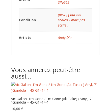
SINGLE
(new ) ( but not
Condition
sealed / mais pas
scellé )
Artiste
Andy Dio
Vous aimerez peut-être
aussi…
Vic Gallon- I’m Gone / I’m Gone (Alt Take) ( Vinyl, 7″
)Gondola – 45-G1414-1
10,00
€