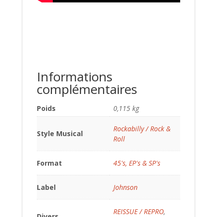
Informations
complémentaires
Poids
0,115 kg
Rockabilly / Rock &
Style Musical
Roll
Format
45's, EP's & SP's
Label
Johnson
REISSUE / REPRO
,
Divers