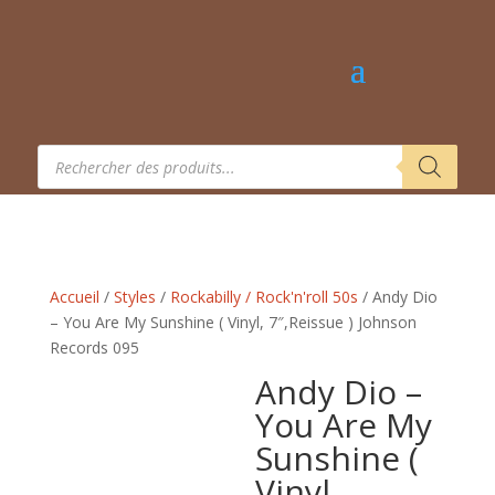
Recherche
de
produits
Accueil
/
Styles
/
Rockabilly / Rock'n'roll 50s
/ Andy Dio
– You Are My Sunshine ( Vinyl, 7″,Reissue ) Johnson
Records 095
Andy Dio –
You Are My
Sunshine (
Vinyl,