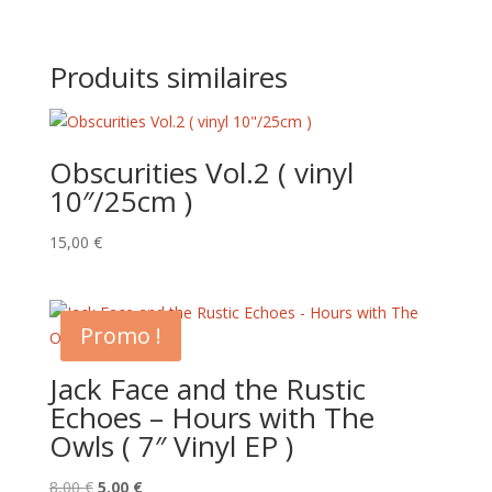
Produits similaires
Obscurities Vol.2 ( vinyl
10″/25cm )
15,00
€
Promo !
Jack Face and the Rustic
Echoes – Hours with The
Owls ( 7″ Vinyl EP )
Le
Le
8,00
€
5,00
€