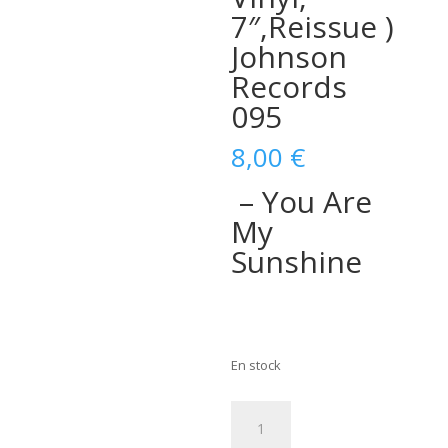
7″,Reissue )
Johnson
Records
095
8,00
€
– You Are
My
Sunshine
En stock
quantité
de