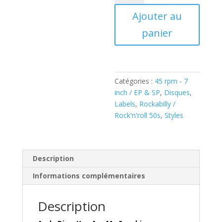
Andy
Ajouter au
Dio
–
panier
You
Are
My
Sunshine
Catégories :
45 rpm - 7
(
inch / EP & SP
,
Disques
,
Vinyl,
Labels
,
Rockabilly /
7",Reissue
Rock'n'roll 50s
,
Styles
)
Johnson
Records
095
Description
Informations complémentaires
Description