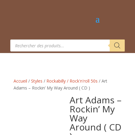
Recherche
de
produits
Accueil
/
Styles
/
Rockabilly / Rock'n'roll 50s
/ Art
Adams – Rockin’ My Way Around ( CD )
Art Adams –
Rockin’ My
Way
Around ( CD