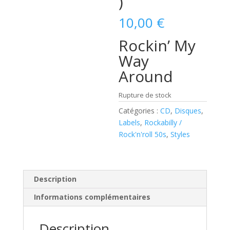
)
10,00
€
Rockin’ My
Way
Around
Rupture de stock
Catégories :
CD
,
Disques
,
Labels
,
Rockabilly /
Rock'n'roll 50s
,
Styles
Description
Informations complémentaires
Description