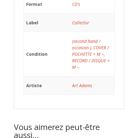
Format
CD's
Label
Collector
(second hand /
occasion )
,
COVER /
Condition
POCHETTE = M –
,
RECORD / DISQUE =
M –
Artiste
Art Adams
Vous aimerez peut-être
aussi…