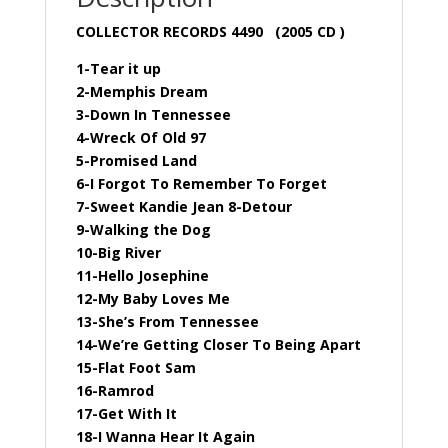
COLLECTOR RECORDS 4490 (2005 CD )
1-Tear it up
2-Memphis Dream
3-Down In Tennessee
4-Wreck Of Old 97
5-Promised Land
6-I Forgot To Remember To Forget
7-Sweet Kandie Jean 8-Detour
9-Walking the Dog
10-Big River
11-Hello Josephine
12-My Baby Loves Me
13-She’s From Tennessee
14-We’re Getting Closer To Being Apart
15-Flat Foot Sam
16-Ramrod
17-Get With It
18-I Wanna Hear It Again