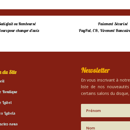
Satisfait ou Remboursé
Paiement Sécurisé
 jours pour changer d’avis
PayPal, CB, Virement Bancaire
Newsletter
 du Site
En vous inscrivant à notr
eil
liste de nos nouveautés
e Boutique
certains salons du disque, 
e Label
es Labels
actez-nous