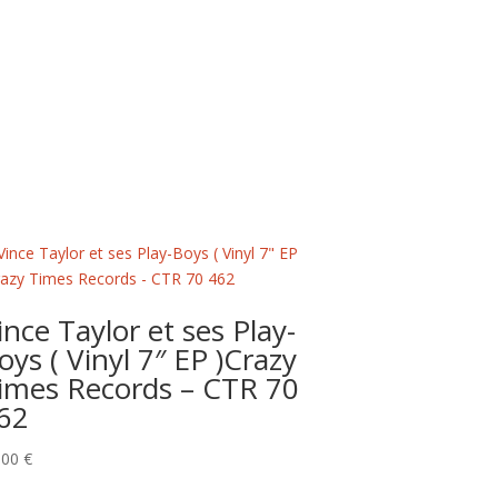
ince Taylor et ses Play-
oys ( Vinyl 7″ EP )Crazy
imes Records – CTR 70
62
,00
€