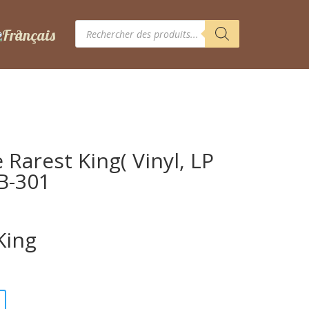
Recherche
de
produits
 Rarest King( Vinyl, LP
BB-301
King