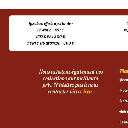
Livraison offerte à partir de :
FRANCE : 120 €
14
EUROPE : 200 €
RESTE DU MONDE : 300 €
Plan
Nous achetons également vos
collections aux meilleurs
Accu
prix. N’hésitez pas à nous
Notr
contacter via
ce lien.
Notr
Autr
Cont