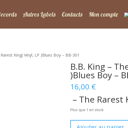
Records
Autres Labels
Contacts
Mon compte
 Rarest King( Vinyl, LP )Blues Boy – BB-301
B.B. King – The
)Blues Boy – 
16,00
€
– The Rarest 
Plus que 1 en stock
quantité
Ajouter au panier