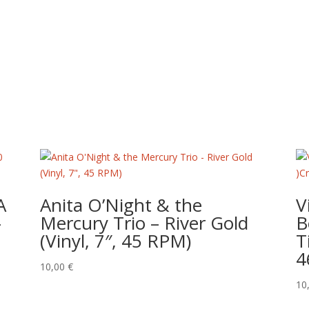
A
Anita O’Night & the
V
–
Mercury Trio – River Gold
B
(Vinyl, 7″, 45 RPM)
T
4
10,00
€
10