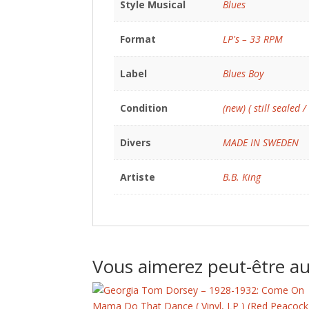
Style Musical
Blues
Format
LP's – 33 RPM
Label
Blues Boy
Condition
(new) ( still sealed /
Divers
MADE IN SWEDEN
Artiste
B.B. King
Vous aimerez peut-être a