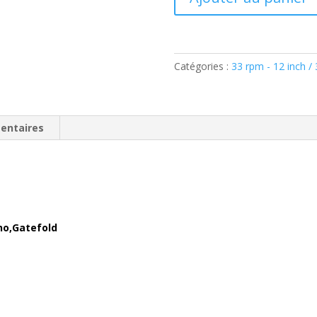
de
B.B.
King
–
Catégories :
33 rpm - 12 inch /
The
Rarest
King(
Vinyl,
entaires
LP
)Blues
Boy
–
BB-
301
ono,Gatefold