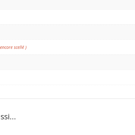
 encore scellé )
ussi…