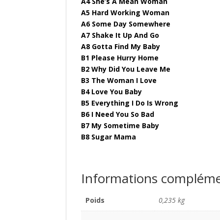
A4 She’s A Mean Woman
A5 Hard Working Woman
A6 Some Day Somewhere
A7 Shake It Up And Go
A8 Gotta Find My Baby
B1 Please Hurry Home
B2 Why Did You Leave Me
B3 The Woman I Love
B4 Love You Baby
B5 Everything I Do Is Wrong
B6 I Need You So Bad
B7 My Sometime Baby
B8 Sugar Mama
Informations compléme
Poids
0,235 kg