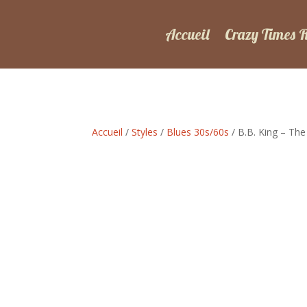
Accueil
Crazy Times 
Accueil
/
Styles
/
Blues 30s/60s
/ B.B. King – The