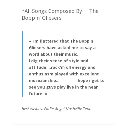
*All Songs Composed By The
Boppin’ Gliesers
« I’m flattered
that The Boppin
Gliesers have asked me to say a
word about their music.
I dig their sense of style and
attitude….rock’n’roll energy and
enthusiasm
played with excellent
musicianship… I hope i get to
see you guys play live
in the near
future. »
best wishes, Eddie Angel Nashville,Tenn