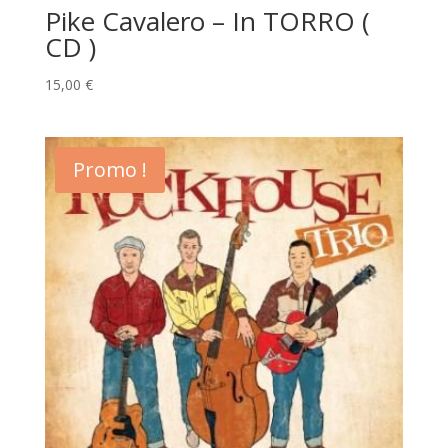
Pike Cavalero – In TORRO (
CD )
15,00
€
Promo !