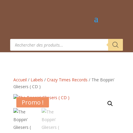
Recherche
de
produits
Accueil
/
Labels
/
Crazy Times Records
/ The Boppin’
Gliesers ( CD )
Promo !