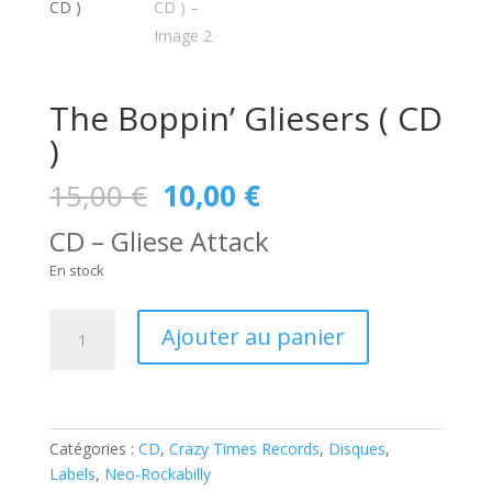
The Boppin’ Gliesers ( CD
)
Le
Le
15,00
€
10,00
€
prix
prix
CD – Gliese Attack
initial
actuel
était :
est :
En stock
15,00 €.
10,00 €.
quantité
Ajouter au panier
de
The
Boppin’
Gliesers
(
Catégories :
CD
,
Crazy Times Records
,
Disques
,
CD
Labels
,
Neo-Rockabilly