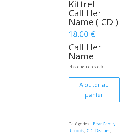
Kittrell –
Call Her
Name ( CD )
18,00
€
Call Her
Name
Plus que 1 en stock
quantité
Ajouter au
de
panier
Christine
Kittrell
-
Call
Her
Catégories :
Bear Family
Name
Records
,
CD
,
Disques
,