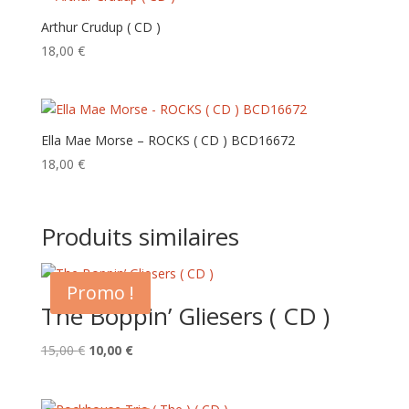
Arthur Crudup ( CD )
18,00
€
Ella Mae Morse – ROCKS ( CD ) BCD16672
18,00
€
Produits similaires
Promo !
The Boppin’ Gliesers ( CD )
Le
Le
15,00
€
10,00
€
prix
prix
initial
actuel