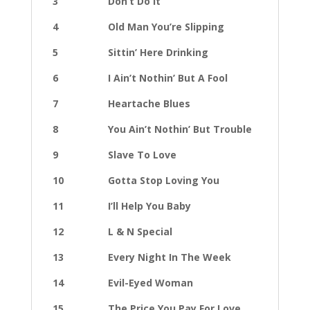
3 Don’t Do It
4 Old Man You’re Slipping
5 Sittin’ Here Drinking
6 I Ain’t Nothin’ But A Fool
7 Heartache Blues
8 You Ain’t Nothin’ But Trouble
9 Slave To Love
10 Gotta Stop Loving You
11 I’ll Help You Baby
12 L & N Special
13 Every Night In The Week
14 Evil-Eyed Woman
15 The Price You Pay For Love