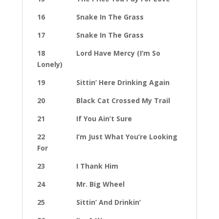
16 Snake In The Grass
17 Snake In The Grass
18 Lord Have Mercy (I’m So
Lonely)
19 Sittin’ Here Drinking Again
20 Black Cat Crossed My Trail
21 If You Ain’t Sure
22 I’m Just What You’re Looking
For
23 I Thank Him
24 Mr. Big Wheel
25 Sittin’ And Drinkin’