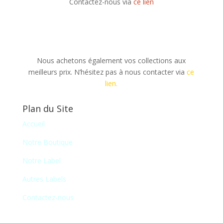
Contactez-nous via
ce lien
Nous achetons également vos collections aux
meilleurs prix. N’hésitez pas à nous contacter via
ce
lien.
Plan du Site
Accueil
Notre Boutique
Notre Label
Autres Labels
Contactez-nous