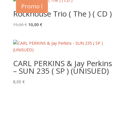
était :
est :
Promo !
15,00 €.
10,00 €.
Rockhouse Trio ( The ) ( CD )
Le
Le
15,00
€
10,00
€
prix
prix
initial
actuel
était :
est :
15,00 €.
10,00 €.
CARL PERKINS & Jay Perkins
– SUN 235 ( SP ) (UNISUED)
8,00
€