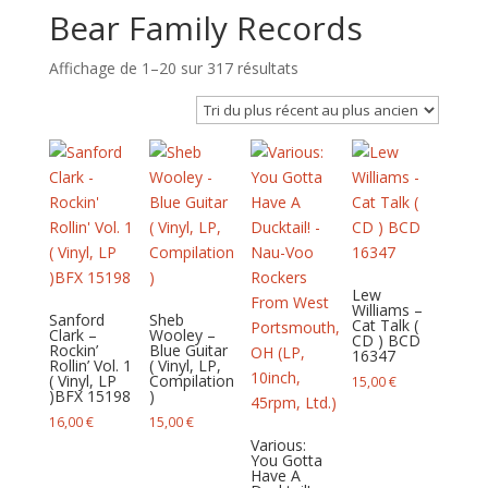
Bear Family Records
Trié
Affichage de 1–20 sur 317 résultats
du
plus
récent
au
plus
ancien
Lew
Williams –
Sanford
Sheb
Cat Talk (
Clark –
Wooley –
CD ) BCD
Rockin’
Blue Guitar
16347
Rollin’ Vol. 1
( Vinyl, LP,
( Vinyl, LP
Compilation
15,00
€
)BFX 15198
)
16,00
€
15,00
€
Various:
You Gotta
Have A