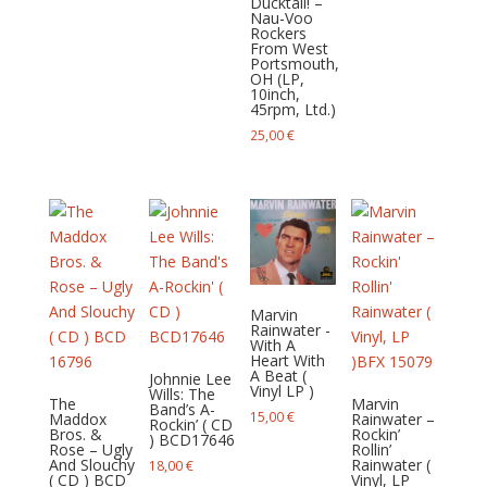
Ducktail! –
Nau-Voo
Rockers
From West
Portsmouth,
OH (LP,
10inch,
45rpm, Ltd.)
25,00
€
Marvin
Rainwater -
With A
Heart With
A Beat (
Johnnie Lee
Vinyl LP )
Wills: The
The
Marvin
Band’s A-
15,00
€
Maddox
Rainwater –
Rockin’ ( CD
Bros. &
Rockin’
) BCD17646
Rose – Ugly
Rollin’
And Slouchy
Rainwater (
18,00
€
( CD ) BCD
Vinyl, LP