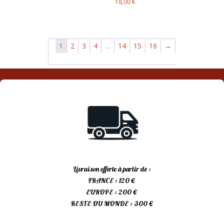
18,00
€
était :
actuel
15,00 €.
est :
10,00 €.
1
2
3
4
…
14
15
16
→
Livraison offerte à partir de :
FRANCE : 120 €
EUROPE : 200 €
RESTE DU MONDE : 300 €