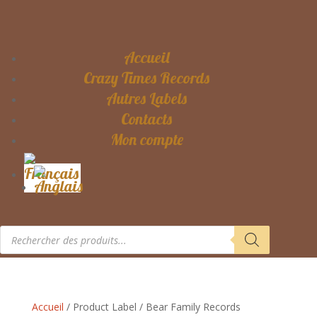
Accueil
Crazy Times Records
Autres Labels
Contacts
Mon compte
Recherche
de
produits
Accueil
/ Product Label / Bear Family Records