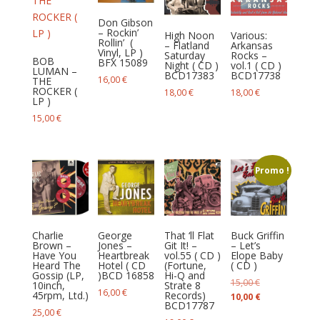
Don Gibson
– Rockin’
High Noon
Various:
Rollin’ ‎ (
– Flatland
Arkansas
Vinyl, LP )
Saturday
Rocks –
BOB
BFX 15089
Night ( CD )
vol.1 ( CD )
LUMAN –
BCD17383
BCD17738
16,00
€
THE
ROCKER (
18,00
€
18,00
€
LP )
15,00
€
Promo !
Charlie
George
That ‘ll Flat
Buck Griffin
Brown –
Jones –
Git It! –
– Let’s
Have You
Heartbreak
vol.55 ( CD )
Elope Baby
Heard The
Hotel ( CD
(Fortune,
( CD )
Gossip (LP,
)BCD 16858
Hi-Q and
Le
15,00
€
10inch,
Strate 8
16,00
€
45rpm, Ltd.)
Records)
prix
Le
10,00
€
BCD17787
initial
prix
25,00
€