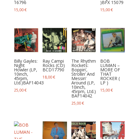
16796
)BFX 15079
15,00
€
15,00
€
Billy Gayles:
Ray Campi
The Rhythm
BOB
Night
Rocks (CD)
Rockets:
LUMAN –
Howler (LP,
BCD17790
Boppin’,
MORE OF
10inch,
Strollin’ And
THAT
18,00
€
45rpm,
Messin’
ROCKER (
Ltd.)BAF14043
Around (LP,
LP )
10inch,
25,00
€
15,00
€
45rpm, Ltd.)
BAF14042
25,00
€