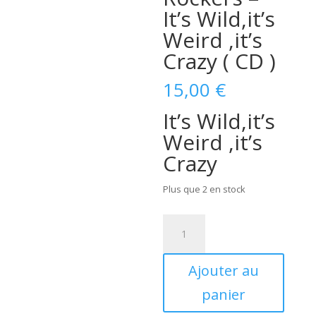
It’s Wild,it’s
Weird ,it’s
Crazy ( CD )
15,00
€
It’s Wild,it’s
Weird ,it’s
Crazy
Plus que 2 en stock
quantité
de
Crazy
Ajouter au
Cavan
'n'
panier
The