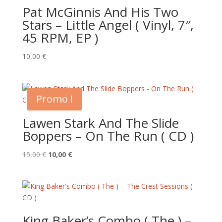
Pat McGinnis And His Two
Stars – Little Angel ( Vinyl, 7″,
45 RPM, EP )
10,00
€
Promo !
Lawen Stark And The Slide
Boppers – On The Run ( CD )
Le
Le
15,00
€
10,00
€
prix
prix
initial
actuel
était :
est :
15,00 €.
10,00 €.
King Baker’s Combo ( The ) –