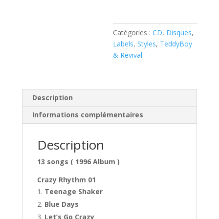
Rhythm
Rockers
-
Catégories :
CD
,
Disques
,
It’s
Labels
,
Styles
,
TeddyBoy
Wild,it’s
& Revival
Weird
,it’s
Crazy
(
Description
CD
Informations complémentaires
)
Description
13 songs ( 1996 Album )
Crazy Rhythm 01
Teenage Shaker
Blue Days
Let’s Go Crazy