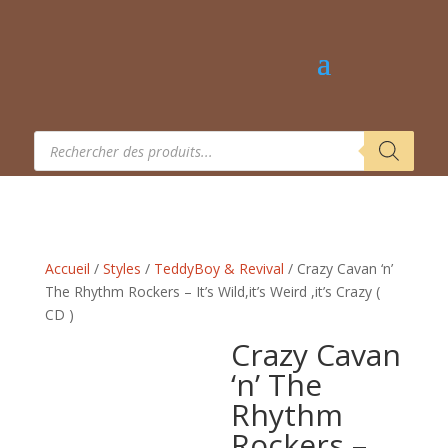
Recherche
de
produits
Accueil
/
Styles
/
TeddyBoy & Revival
/ Crazy Cavan ‘n’
The Rhythm Rockers – It’s Wild,it’s Weird ,it’s Crazy (
CD )
Crazy Cavan
‘n’ The
Rhythm
Rockers –