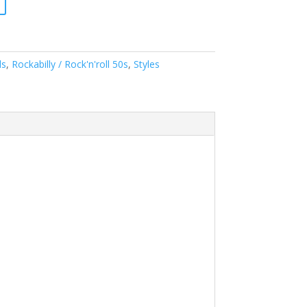
ls
,
Rockabilly / Rock'n'roll 50s
,
Styles