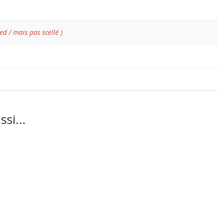
ed / mais pas scellé )
ussi…