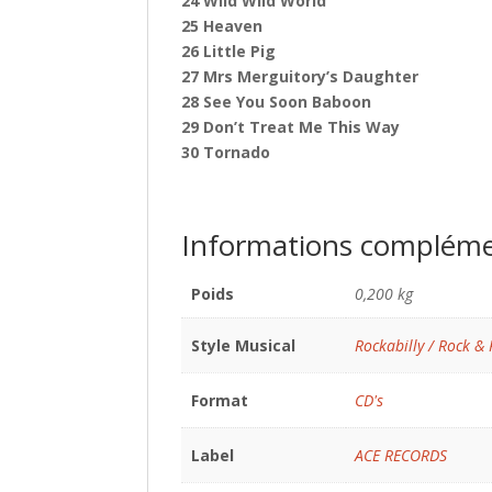
24 Wild Wild World
25 Heaven
26 Little Pig
27 Mrs Merguitory’s Daughter
28 See You Soon Baboon
29 Don’t Treat Me This Way
30 Tornado
Informations compléme
Poids
0,200 kg
Style Musical
Rockabilly / Rock & 
Format
CD's
Label
ACE RECORDS