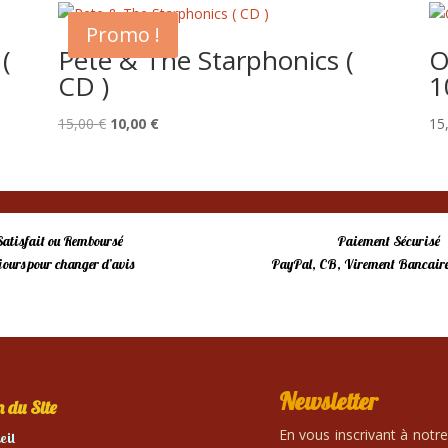
Promo !
(
Pete & The Starphonics (
O
CD )
1
Le
Le
15,00
€
10,00
€
15
prix
prix
initial
actuel
était :
est :
15,00 €.
10,00 €.
Satisfait ou Remboursé
Paiement Sécurisé
 jours pour changer d’avis
PayPal, CB, Virement Bancaire
Newsletter
 du Site
En vous inscrivant à notr
eil