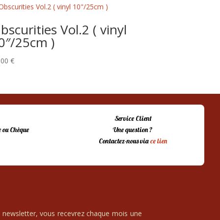
bscurities Vol.2 ( vinyl
0″/25cm )
,00
€
Service Client
 ou Chèque
Une question ?
Contactez-nous via
ce lien
e newsletter, vous recevrez chaque mois une