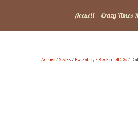
Accueil
Crazy Times 
Accueil
/
Styles
/
Rockabilly / Rock'n'roll 50s
/ Dal