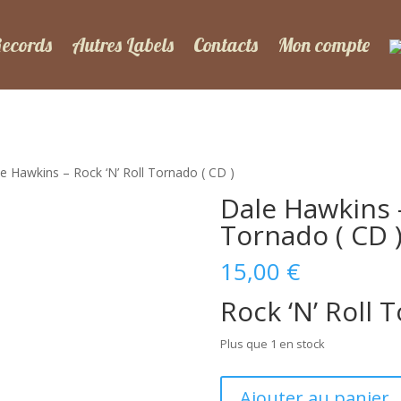
Records
Autres Labels
Contacts
Mon compte
e Hawkins – Rock ‘N’ Roll Tornado ( CD )
Dale Hawkins –
Tornado ( CD 
15,00
€
Rock ‘N’ Roll 
Plus que 1 en stock
quantité
Ajouter au panier