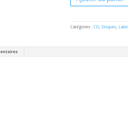
de
Dale
Hawkins
-
Catégories :
CD
,
Disques
,
Labe
Rock
'N'
Roll
Tornado
entaires
(
CD
)