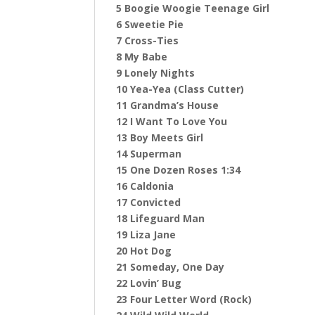
5 Boogie Woogie Teenage Girl
6 Sweetie Pie
7 Cross-Ties
8 My Babe
9 Lonely Nights
10 Yea-Yea (Class Cutter)
11 Grandma’s House
12 I Want To Love You
13 Boy Meets Girl
14 Superman
15 One Dozen Roses 1:34
16 Caldonia
17 Convicted
18 Lifeguard Man
19 Liza Jane
20 Hot Dog
21 Someday, One Day
22 Lovin’ Bug
23 Four Letter Word (Rock)