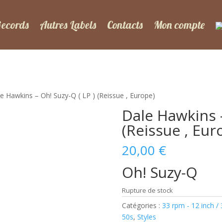
Records
Autres Labels
Contacts
Mon compte
e Hawkins – Oh! Suzy-Q ( LP ) (Reissue , Europe)
Dale Hawkins –
(Reissue , Eur
20,00
€
Oh! Suzy-Q
Rupture de stock
Catégories :
33 rpm - 12 inch /
50s
,
Styles