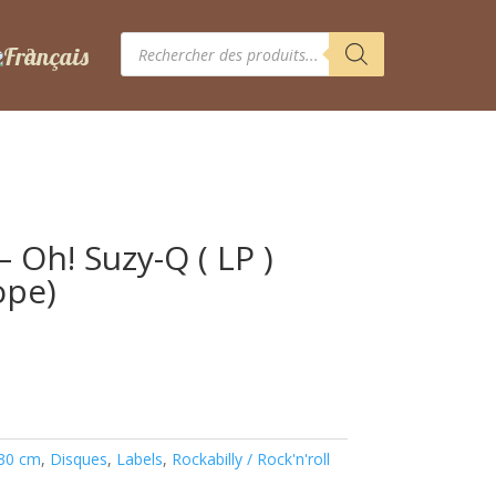
Recherche
de
produits
 Oh! Suzy-Q ( LP )
ope)
 30 cm
,
Disques
,
Labels
,
Rockabilly / Rock'n'roll