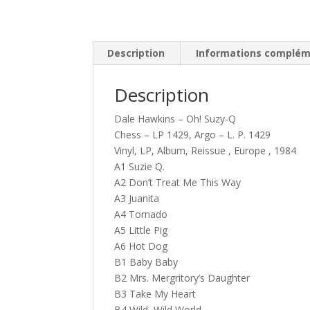
Description
Informations complém
Description
Dale Hawkins – Oh! Suzy-Q
Chess – LP 1429, Argo – L. P. 1429
Vinyl, LP, Album, Reissue , Europe , 1984
A1 Suzie Q.
A2 Don’t Treat Me This Way
A3 Juanita
A4 Tornado
A5 Little Pig
A6 Hot Dog
B1 Baby Baby
B2 Mrs. Mergritory’s Daughter
B3 Take My Heart
B4 Wild, Wild World