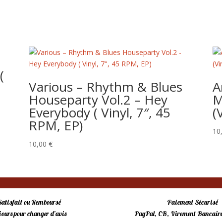
(
Various ‎– Rhythm & Blues
A
Houseparty Vol.2 – Hey
M
Everybody ( Vinyl, 7″, 45
(
RPM, EP)
10
10,00
€
Satisfait ou Remboursé
Paiement Sécurisé
 jours pour changer d’avis
PayPal, CB, Virement Bancaire