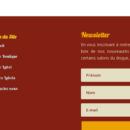
Newsletter
 du Site
En vous inscrivant à notr
eil
liste de nos nouveautés
e Boutique
certains salons du disque, 
e Label
es Labels
actez-nous