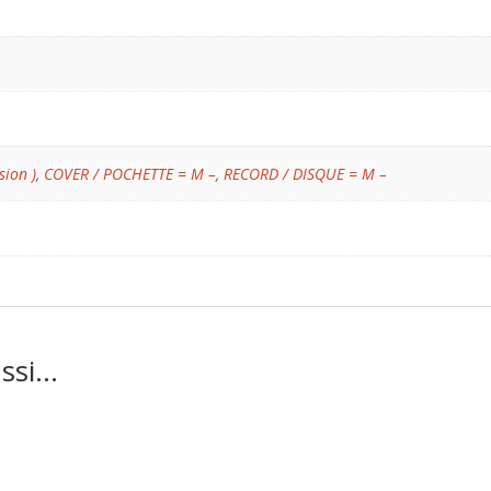
sion )
,
COVER / POCHETTE = M –
,
RECORD / DISQUE = M –
ussi…