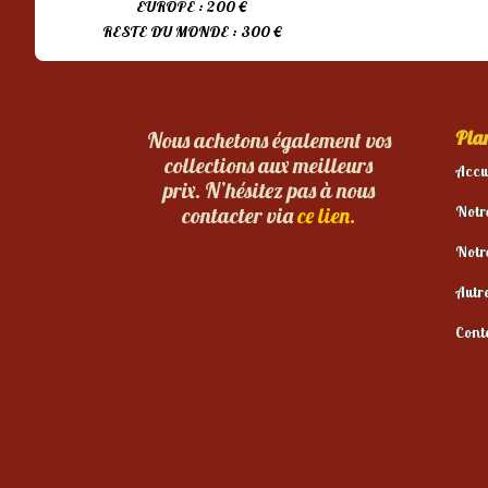
EUROPE : 200 €
RESTE DU MONDE : 300 €
Plan
Nous achetons également vos
collections aux meilleurs
Accu
prix. N’hésitez pas à nous
Notr
contacter via
ce lien.
Notr
Autr
Cont