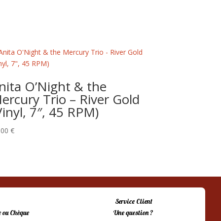
nita O’Night & the
ercury Trio – River Gold
Vinyl, 7″, 45 RPM)
,00
€
Service Client
 ou Chèque
Une question ?