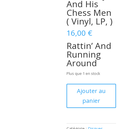
And His
Chess Men
( Vinyl, LP, )
16,00
€
Rattin’ And
Running
Around
Plus que 1 en stock
quantité
Ajouter au
de
panier
Eddie
Boyd
And
His
Chess
Catégorie :
Disques