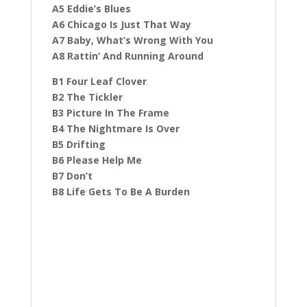
A5 Eddie’s Blues
A6 Chicago Is Just That Way
A7 Baby, What’s Wrong With You
A8 Rattin’ And Running Around
B1 Four Leaf Clover
B2 The Tickler
B3 Picture In The Frame
B4 The Nightmare Is Over
B5 Drifting
B6 Please Help Me
B7 Don’t
B8 Life Gets To Be A Burden