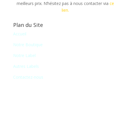
meilleurs prix. N’hésitez pas à nous contacter via
ce
lien.
Plan du Site
Accueil
Notre Boutique
Notre Label
Autres Labels
Contactez-nous
Newsletter
En vous inscrivant à notre newsletter, vous
recevrez chaque mois une liste de nos
nouveautés et serez informé de nos
participations à certains salons du disque,