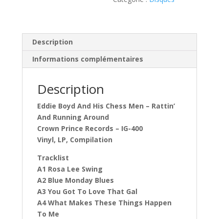
Men
(
Vinyl,
LP,
Description
)
Informations complémentaires
Description
Eddie Boyd And His Chess Men ‎– Rattin’
And Running Around
Crown Prince Records ‎– IG-400
Vinyl, LP, Compilation
Tracklist
A1 Rosa Lee Swing
A2 Blue Monday Blues
A3 You Got To Love That Gal
A4 What Makes These Things Happen
To Me