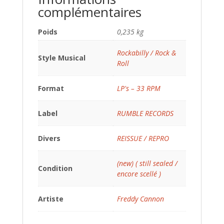
complémentaires
Poids
0,235 kg
Rockabilly / Rock &
Style Musical
Roll
Format
LP's – 33 RPM
Label
RUMBLE RECORDS
Divers
REISSUE / REPRO
(new) ( still sealed /
Condition
encore scellé )
Artiste
Freddy Cannon