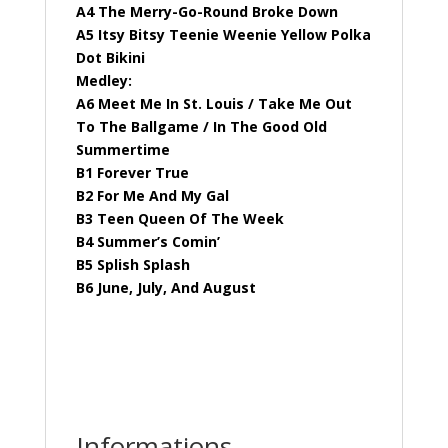
A4 The Merry-Go-Round Broke Down
A5 Itsy Bitsy Teenie Weenie Yellow Polka
Dot Bikini
Medley:
A6 Meet Me In St. Louis / Take Me Out
To The Ballgame / In The Good Old
Summertime
B1 Forever True
B2 For Me And My Gal
B3 Teen Queen Of The Week
B4 Summer’s Comin’
B5 Splish Splash
B6 June, July, And August
Informations