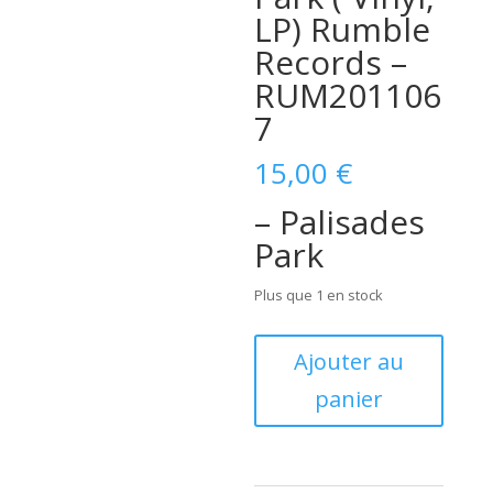
LP) Rumble
Records –
RUM201106
7
15,00
€
– Palisades
Park
Plus que 1 en stock
quantité
Ajouter au
de
panier
Freddy
Cannon
–
Palisades