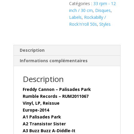
Park
Catégories :
33 rpm - 12
(
inch / 30 cm
,
Disques
,
Vinyl,
Labels
,
Rockabilly /
LP)
Rock'n'roll 50s
,
Styles
Rumble
Records
–
RUM2011067
Description
Informations complémentaires
Description
Freddy Cannon – Palisades Park
Rumble Records – RUM2011067
Vinyl, LP, Reissue
Europe-2014
A1 Palisades Park
A2 Transistor Sister
A3 Buzz Buzz A-Diddle-It