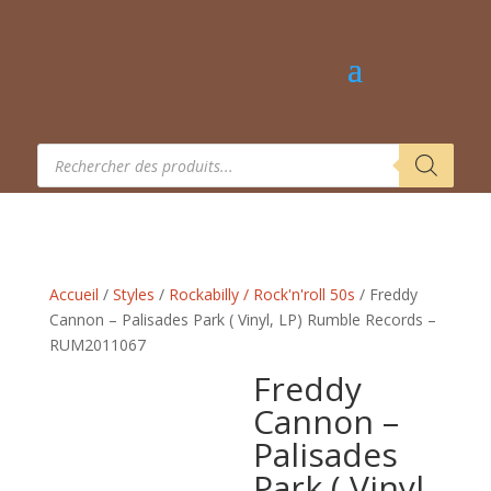
Recherche
de
produits
Accueil
/
Styles
/
Rockabilly / Rock'n'roll 50s
/ Freddy
Cannon – Palisades Park ( Vinyl, LP) Rumble Records –
RUM2011067
Freddy
Cannon –
Palisades
Park ( Vinyl,