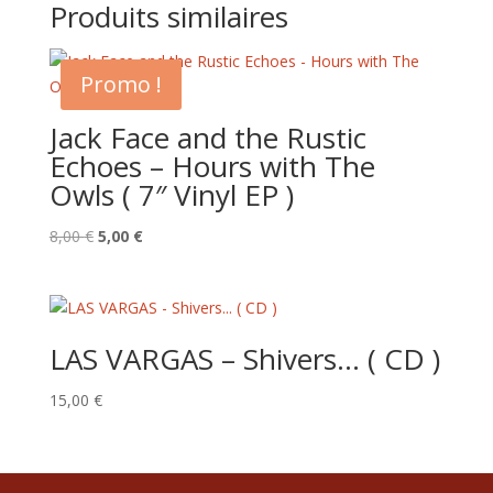
Produits similaires
Promo !
Jack Face and the Rustic
Echoes – Hours with The
Owls ( 7″ Vinyl EP )
Le
Le
8,00
€
5,00
€
prix
prix
initial
actuel
était :
est :
8,00 €.
5,00 €.
LAS VARGAS – Shivers… ( CD )
15,00
€