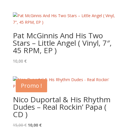
Pat McGinnis And His Two
Stars – Little Angel ( Vinyl, 7″,
45 RPM, EP )
10,00
€
Promo !
Nico Duportal & His Rhythm
Dudes – Real Rockin’ Papa (
CD )
Le
Le
15,00
€
10,00
€