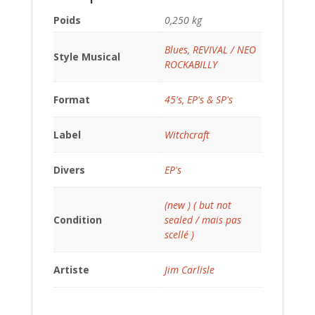
Poids
0,250 kg
Blues
,
REVIVAL / NEO
Style Musical
ROCKABILLY
Format
45's, EP's & SP's
Label
Witchcraft
Divers
EP's
(new ) ( but not
Condition
sealed / mais pas
scellé )
Artiste
Jim Carlisle