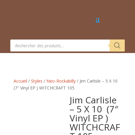
Recherche
de
produits
Accueil
/
Styles
/
Neo-Rockabilly
/ Jim Carlisle – 5 X 10 ‎
(7″ Vinyl EP ) WITCHCRAFT 105
Jim Carlisle
– 5 X 10 ‎ (7″
Vinyl EP )
WITCHCRAF