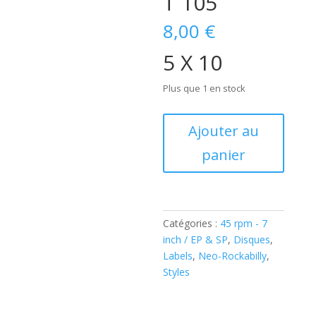
T 105
8,00
€
5 X 10
Plus que 1 en stock
quantité
Ajouter au
de
panier
Jim
Carlisle
-
5
X
Catégories :
45 rpm - 7
10
inch / EP & SP
,
Disques
,
Labels
,
Neo-Rockabilly
,
(7"
Styles
Vinyl
EP
)