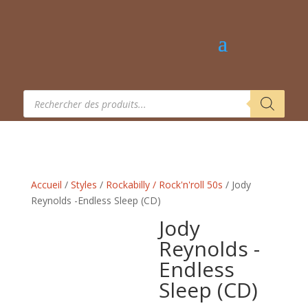
Recherche
de
produits
Accueil
/
Styles
/
Rockabilly / Rock'n'roll 50s
/ Jody
Reynolds -Endless Sleep (CD)
Jody
Reynolds -
Endless
Sleep (CD)