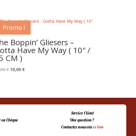
Promo !
he Boppin’ Gliesers –
otta Have My Way ( 10″ /
5 CM )
Le
Le
,00
€
10,00
€
prix
prix
initial
actuel
était :
est :
15,00 €.
10,00 €.
Service Client
 ou Chèque
Une question ?
Contactez-nous via
ce lien