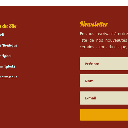
Newsletter
 du Site
En vous inscrivant à notr
eil
liste de nos nouveautés
e Boutique
certains salons du disque, 
e Label
es Labels
actez-nous