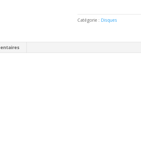
Redeye
(
Catégorie :
Disques
CD
)
entaires