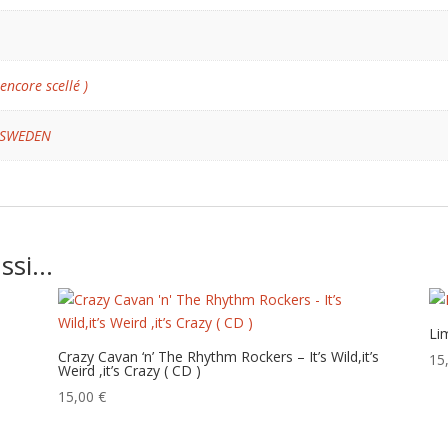
 encore scellé )
 SWEDEN
ussi…
Li
Crazy Cavan ‘n’ The Rhythm Rockers – It’s Wild,it’s
15
Weird ,it’s Crazy ( CD )
15,00
€