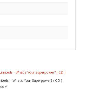
miteds – What’s Your Superpower? ( CD )
,00
€