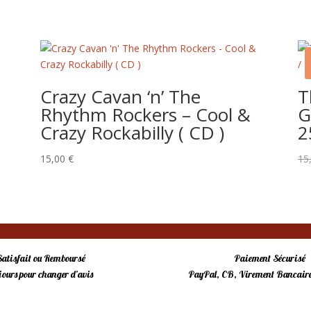
Crazy Cavan ‘n’ The
T
Rhythm Rockers – Cool &
G
Crazy Rockabilly ( CD )
2
15,00
€
15
Satisfait ou Remboursé
Paiement Sécurisé
 jours pour changer d’avis
PayPal, CB, Virement Bancaire