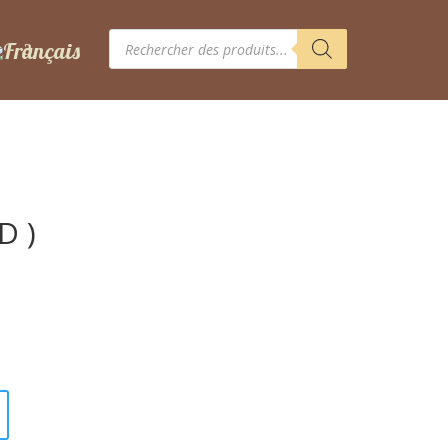
Recherche
de
produits
D )