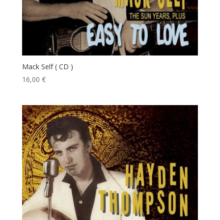
Mack Self ( CD )
16,00
€