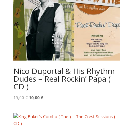
Nico Duportal & His Rhythm
Dudes – Real Rockin’ Papa (
CD )
Le
Le
15,00
€
10,00
€
prix
prix
initial
actuel
était :
est :
15,00 €.
10,00 €.