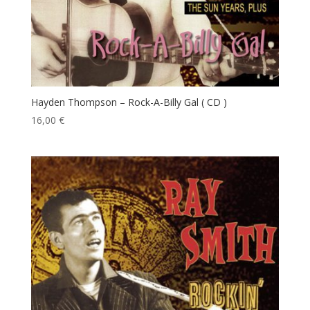
Hayden Thompson – Rock-A-Billy Gal ( CD )
16,00
€