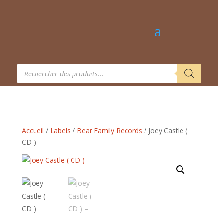
Recherche
de
produits
Accueil
/
Labels
/
Bear Family Records
/ Joey Castle (
CD )