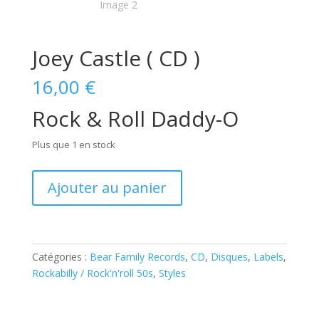
Joey Castle ( CD )
16,00
€
Rock & Roll Daddy-O
Plus que 1 en stock
quantité
Ajouter au panier
de
Joey
Castle
(
Catégories :
Bear Family Records
,
CD
,
Disques
,
Labels
,
CD
Rockabilly / Rock'n'roll 50s
,
Styles
)