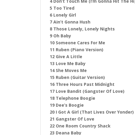
4 Don’t Touch Me (I’m Gonna Hit The H
5 Too Tired
6 Lonely Girl
7 Ain’t Gonna Hush
8 Those Lonely, Lonely Nights
9 Oh Baby
10 Someone Cares For Me
11 Ruben (Piano Version)
12 Give A Little
13 Love Me Baby
14 She Moves Me
15 Ruben (Guitar Version)
16 Three Hours Past Midnight
17 Love Bandit (Gangster Of Love)
18 Telephone Boogie
19 Dee’s Boogie
20 I Got A Girl (That Lives Over Yonder)
21 Gangster Of Love
22 One Room Country Shack
23 Deana Baby