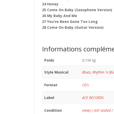
24 Honey
25 Come On Baby (Saxophone Version)
26 My Baby And Me
27 You’ve Been Gone Too Long
28 Come On Baby (Guitar Version)
Informations compléme
Poids
0,150 kg
Style Musical
Blues
,
Rhythm 'n Bl
Format
CD's
Label
ACE RECORDS
Condition
(new) ( still sealed /