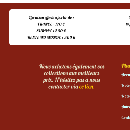
Livraison offerte à partir de :
FRANCE : 120 €
14
EUROPE : 200 €
RESTE DU MONDE : 300 €
Plan
Nous achetons également vos
collections aux meilleurs
Accu
prix. N’hésitez pas à nous
Notr
contacter via
ce lien.
Notr
Autr
Cont