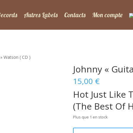
Records
Autres Labels
Contacts
Mon compte
 » Watson ( CD )
Johnny « Guita
15,00
€
Hot Just Like 
(The Best Of H
Plus que 1 en stock
quantité