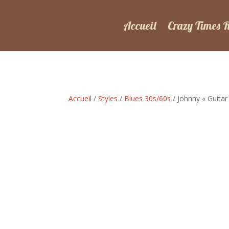
Accueil
Crazy Times 
Accueil
/
Styles
/
Blues 30s/60s
/ Johnny « Guitar