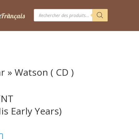
Recherche
de
produits
r » Watson ( CD )
TNT
is Early Years)