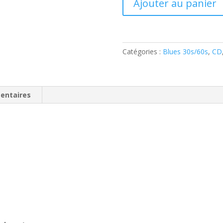
Ajouter au panier
de
Johnny
"Guitar"
Watson
Catégories :
Blues 30s/60s
,
CD
(
CD
)
entaires