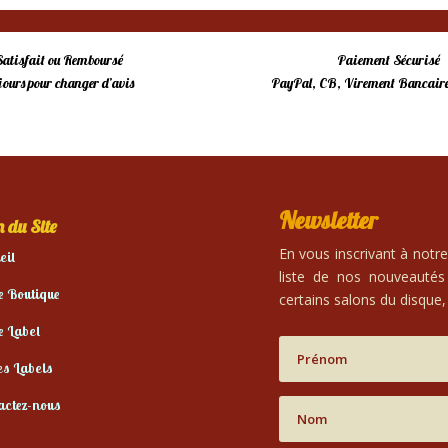
Satisfait ou Remboursé
Paiement Sécurisé
 jours pour changer d’avis
PayPal, CB, Virement Bancaire
Newsletter
 du Site
En vous inscrivant à notr
eil
liste de nos nouveautés
e Boutique
certains salons du disque, 
e Label
es Labels
actez-nous