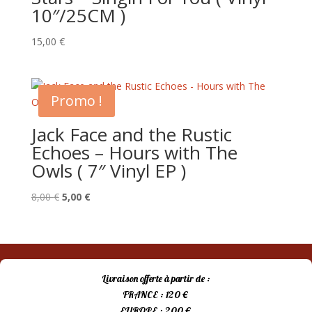
10″/25CM )
15,00
€
Promo !
Jack Face and the Rustic
Echoes – Hours with The
Owls ( 7″ Vinyl EP )
Le
Le
8,00
€
5,00
€
prix
prix
initial
actuel
était :
est :
8,00 €.
5,00 €.
Livraison offerte à partir de :
FRANCE : 120 €
EUROPE : 200 €