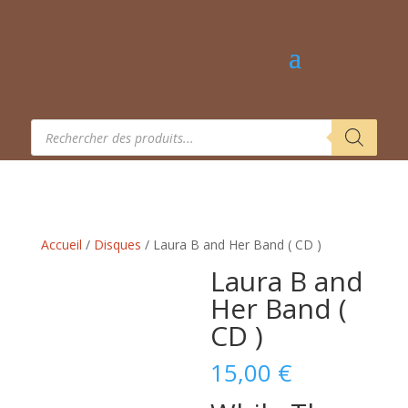
Recherche
de
produits
Accueil
/
Disques
/ Laura B and Her Band ( CD )
Laura B and
Her Band (
CD )
15,00
€