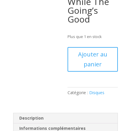
While The
Going’s
Good
Plus que 1 en stock
quantité
Ajouter au
de
panier
Laura
B
and
Her
Band
Catégorie :
Disques
(
CD
)
Description
Informations complémentaires